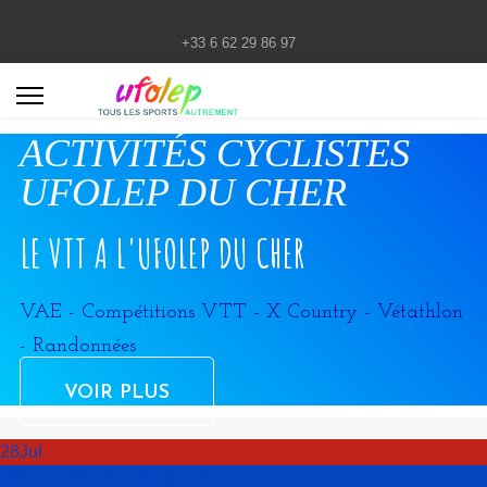
+33 6 62 29 86 97
ACTIVITÉS CYCLISTES
UFOLEP DU CHER
LE VTT A L'UFOLEP DU CHER
VAE - Compétitions VTT - X Country - Vétathlon
- Randonnées
VOIR PLUS
28
Jul
25ème Défi des Birettes 2026