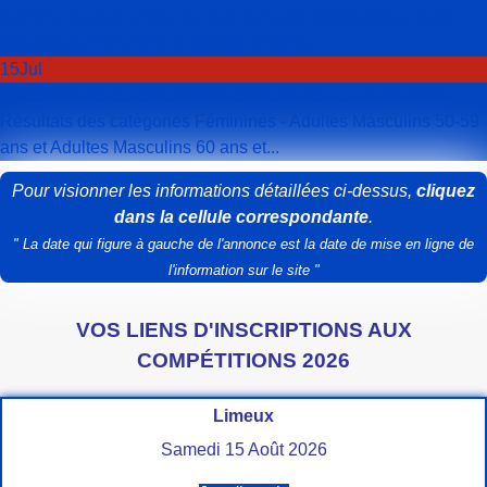
Comme chaque année, le club de Vailly Sports Découverte
organise le Dimanche 4 Octobre 2026 le...
15
Jul
Classements du Championnat National sur route 2026.
Résultats des catégories Féminines - Adultes Masculins 50-59
ans et Adultes Masculins 60 ans et...
Pour visionner les informations détaillées ci-dessus,
cliquez
dans la cellule correspondante
.
" La date qui figure à gauche de l'annonce est la date de mise en ligne de
l'information sur le site "
VOS LIENS D'INSCRIPTIONS AUX
COMPÉTITIONS 2026
Limeux
Samedi 15 Août 2026