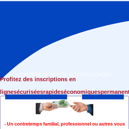
COMPÉTITION ROUTE OU CYCLO-CROSS
Profitez des inscriptions en
ligne
sécurisées
rapides
économiques
permanen
Réservez vos engagements
Inscription en ligne
- Un contretemps familial, professionnel ou autres vous